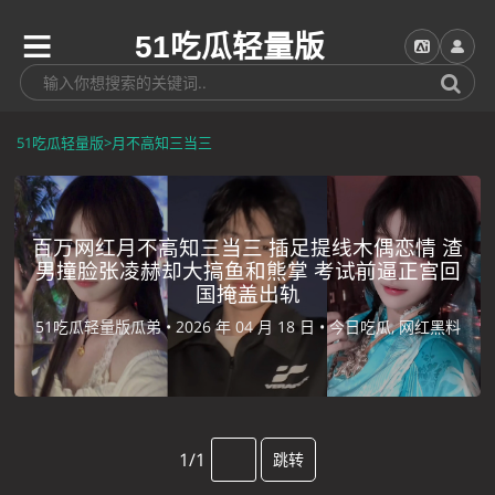
51吃瓜轻量版
51吃瓜轻量版
>
月不高知三当三
百万网红月不高知三当三 插足提线木偶恋情 渣
男撞脸张凌赫却大搞鱼和熊掌 考试前逼正宫回
国掩盖出轨
51吃瓜轻量版瓜弟 •
2026 年 04 月 18 日 •
今日吃瓜, 网红黑料
1/1
跳转