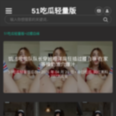
51吃瓜轻量版
51吃瓜轻量版
>
过膝白袜
饥渴啦啦队队长穿超粗洋屌狂插过膝白袜 在家
等操奶油穴爆汁
51吃瓜轻量版瓜农 •
2026 年 04 月 20 日 •
今日吃瓜, 网红黑料
•
737浏览量